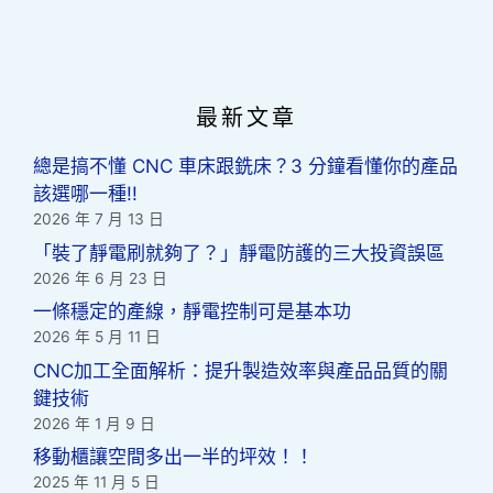
最新文章
總是搞不懂 CNC 車床跟銑床？3 分鐘看懂你的產品
該選哪一種!!
2026 年 7 月 13 日
「裝了靜電刷就夠了？」靜電防護的三大投資誤區
2026 年 6 月 23 日
一條穩定的產線，靜電控制可是基本功
2026 年 5 月 11 日
CNC加工全面解析：提升製造效率與產品品質的關
鍵技術
2026 年 1 月 9 日
移動櫃讓空間多出一半的坪效！！
2025 年 11 月 5 日