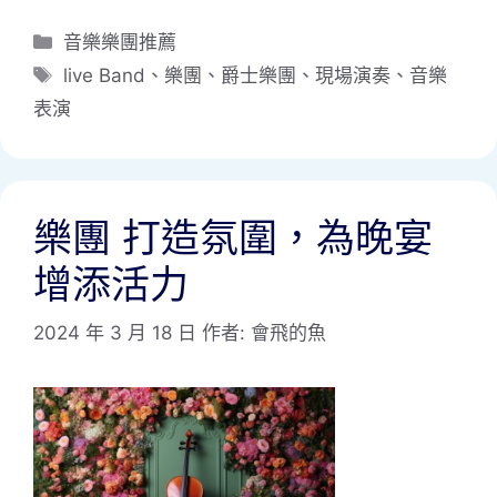
分
音樂樂團推薦
類
標
live Band
、
樂團
、
爵士樂團
、
現場演奏
、
音樂
籤
表演
樂團 打造氛圍，為晚宴
增添活力
2024 年 3 月 18 日
作者:
會飛的魚