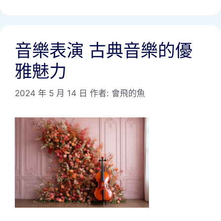
籤
音樂表演 古典音樂的優
雅魅力
2024 年 5 月 14 日
作者:
會飛的魚