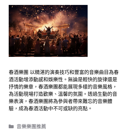
春酒樂團 以精湛的演奏技巧和豐富的音樂曲目為春
酒活動增添動感和娛樂性。無論是輕快的旋律還是
抒情的樂章，春酒樂團都能展現多樣的音樂風格，
為活動現場打造歡樂、溫馨的氛圍。透過生動的音
樂表演，春酒樂團將為參與者帶來難忘的音樂體
驗，成為春酒活動中不可或缺的亮點。
分
音樂樂團推薦