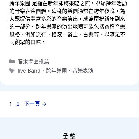
跨年樂團 是指在新年即將來臨之際，舉辦跨年活動
的音樂表演團體。這樣的樂團通常在跨年夜晚，為
大眾提供豐富多彩的音樂演出，成為慶祝新年到來
的一部分。跨年樂團的演出範疇可能包括各種音樂
風格，例如流行、搖滾、爵士、古典等，以滿足不
同觀眾的口味。
分
音樂樂團推薦
類
標
live Band
、
跨年樂團
、
音樂表演
籤
頁
頁
1
2
下一頁
→
面
面
彙整