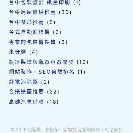
台中包裝設計 紙盒印刷
(1)
台中房屋修繕推薦
(20)
台中整形推薦
(5)
各式自動貼標機
(2)
專業的包裝機製造
(3)
未分類
(4)
瓶器製造與瓶器容器開發
(12)
網站製作、SEO自然排名
(1)
靜電消除器
(2)
音樂樂團推薦
(22)
高雄汽車借款
(18)
© 2026 包裝機、倉儲架、貼標機 完整知識庫
• 網站設計