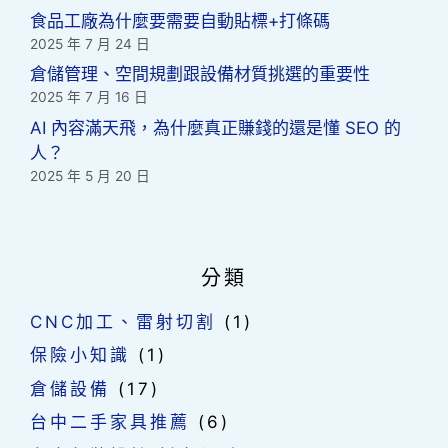
食品工廠為什麼要需要自動貼標+打條碼
2025 年 7 月 24 日
倉儲管理、空間規劃跟設備材質挑選的重要性
2025 年 7 月 16 日
AI 內容滿天飛，為什麼真正賺錢的還是懂 SEO 的
人？
2025 年 5 月 20 日
分類
CNC加工、雷射切割
(1)
保險小知識
(1)
倉儲設備
(17)
台中二手家具推薦
(6)