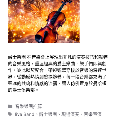
爵士樂團 在音樂會上展現出非凡的演奏技巧和獨特
的音樂風格，重溫經典的爵士樂曲。樂手們即興創
作，彼此默契配合，帶領觀眾穿梭於音樂的深邃世
界。從動感熱情到悠揚婉轉，每一段音樂都充滿了
靈魂的共鳴和情感的流露，讓人仿佛置身於曼哈頓
的爵士俱樂部。
分
音樂樂團推薦
類
標
live Band
、
爵士樂團
、
現場演奏
、
音樂表演