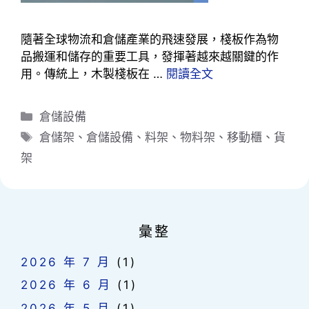
隨著全球物流和倉儲產業的飛速發展，棧板作為物
品搬運和儲存的重要工具，發揮著越來越關鍵的作
用。傳統上，木製棧板在 …
閱讀全文
分
倉儲設備
類
標
倉儲架
、
倉儲設備
、
料架
、
物料架
、
移動櫃
、
貨
籤
架
彙整
2026 年 7 月
(1)
2026 年 6 月
(1)
2026 年 5 月
(1)