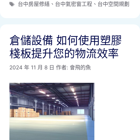
類
標
台中房屋修繕
、
台中氣密窗工程
、
台中空間規劃
籤
倉儲設備 如何使用塑膠
棧板提升您的物流效率
2024 年 11 月 8 日
作者:
會飛的魚