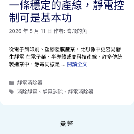
一條穩定的產線，靜電控
制可是基本功
2026 年 5 月 11 日
作者:
會飛的魚
從電子到印刷、塑膠覆膜產業，比想像中更容易發
生靜電 在電子業、半導體或高科技產線、許多傳統
製造業中，靜電同樣是 …
閱讀全文
分
靜電消除器
類
標
消除靜電
、
靜電消除
、
靜電消除器
籤
彙整