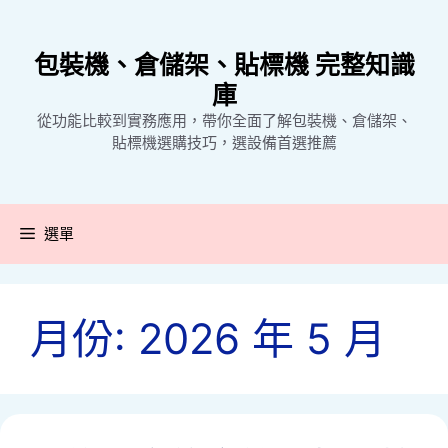
跳
至
包裝機、倉儲架、貼標機 完整知識
主
要
庫
內
從功能比較到實務應用，帶你全面了解包裝機、倉儲架、
容
貼標機選購技巧，選設備首選推薦
選單
月份:
2026 年 5 月