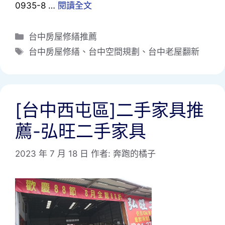
0935-8 …
閱讀全文
分
台中房屋修繕推薦
類
標
台中房屋修繕
、
台中空間規劃
、
台中老屋翻新
籤
[台中西屯區]二手家具推
薦-弘旺二手家具
2023 年 7 月 18 日
作者:
奔跑的橘子