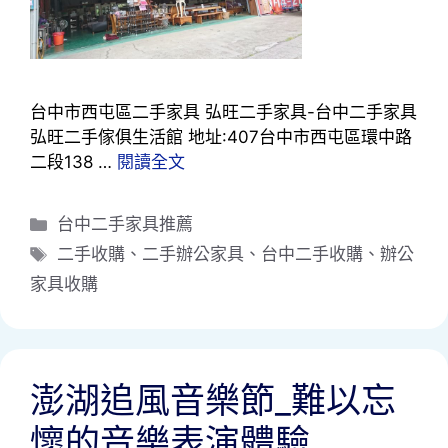
台中市西屯區二手家具 弘旺二手家具-台中二手家具
弘旺二手傢俱生活館 地址:407台中市西屯區環中路
二段138 …
閱讀全文
分
台中二手家具推薦
類
標
二手收購
、
二手辦公家具
、
台中二手收購
、
辦公
籤
家具收購
澎湖追風音樂節_難以忘
懷的音樂表演體驗