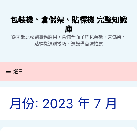
跳
至
包裝機、倉儲架、貼標機 完整知識
主
要
庫
內
從功能比較到實務應用，帶你全面了解包裝機、倉儲架、
容
貼標機選購技巧，選設備首選推薦
選單
月份:
2023 年 7 月