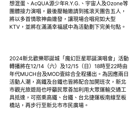
想混蛋、AcQUA源少年R.Y.G.、宇宙人及Ozone等
團體接力演唱，最後壓軸邀請到搖滾天團告五人，
將以多首情歌神曲連發，讓現場合唱宛如大型
KTV，並將在滿滿幸福感中為活動劃下完美句點。
2024新北歡樂耶誕城「魔幻巨星耶誕演唱會」活動
轉播將在12/14（六）及12/15（日）18時至22時由
年代MUCH台及MOD壹綜合全程播出。為因應兩日
活動人潮，高鐵及台鐵也皆將配合加開班次，新北
市觀光旅遊局也呼籲民眾善加利用大眾運輸交通工
具抵達，可搭乘高鐵、台鐵、台北捷運板南線至板
橋站，再步行至新北市市民廣場。