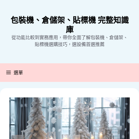
跳
至
包裝機、倉儲架、貼標機 完整知識
主
要
庫
內
從功能比較到實務應用，帶你全面了解包裝機、倉儲架、
容
貼標機選購技巧，選設備首選推薦
選單