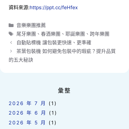
資料來源:
https://ppt.cc/feHfex
分
音樂樂團推薦
類
標
尾牙樂團
、
春酒樂團
、
耶誕樂團
、
跨年樂團
籤
自動貼標機 讓包裝更快速、更準確
茶葉包裝機 如何避免包裝中的瑕疵？提升品質
的五大秘訣
彙整
2026 年 7 月
(1)
2026 年 6 月
(1)
2026 年 5 月
(1)