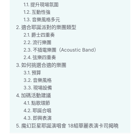
提升現場氛圍
互動性強
音樂風格多元
適合耶誕派對的樂團類型
爵士四重奏
流行樂團
不插電樂團（Acoustic Band）
弦樂四重奏
如何挑選合適的樂團
預算
音樂風格
現場設備
加碼活動建議
點歌環節
耶誕合唱
即興表演
魔幻巨星耶誕演唱會 18組華麗表演卡司揭曉