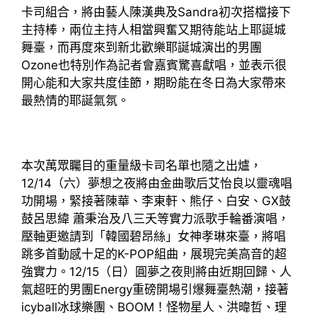
卡司組合，將由藝人陳漢典及Sandra初次搭檔接下
主持棒，兩位主持人相當興奮又期待能站上耶誕城
舞臺，而再度來到新北歡樂耶誕城演出的男團
Ozone也特別作為記者會嘉賓驚喜獻唱，並表示很
開心能和大家共度佳節，期盼能在冬日為大家帶來
最熱情的耶誕氣氛。
本次萬眾矚目的重量級卡司名單也隨之出爐，
12/14（六）夢想之夜將由金曲歌后艾怡良以靈魂唱
功開場，緊接著陳華、李東軒、熊仔、白安、GX鼓
鼓呂思緯 蕭秉治及八三夭等實力派歌手輪番演唱，
壓軸更邀請到「韓國碧昂絲」女神孝琳來臺，將唱
跳多首動感十足的K-POP組曲，展現完美高音的超
強實力。12/15（日）圓夢之夜則將由近期回歸、人
氣超旺的男團Energy重磅開場引爆舞臺熱潮，接著
icyball冰球樂團、BOOM！怪物星人、洪暐哲、理