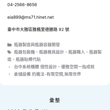
04-2566-8656
eia899@ms71.hinet.net
臺中市大雅區雅楓里德勝路 92 號
分
瓶器製造與瓶器容器開發
類
標
瓶器包裝機
、
瓶器模具設計
、
瓶器職人
、
瓶器製
籤
造
、
瓶器貼標代貼
台中系統櫃體 個性設計、優雅空間一指成就
倉儲設備 的魔法-有限空間,無限世界
彙整